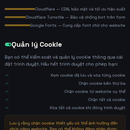
Cloudflare — CDN, bảo mật và tối ưu hiệu suất
Cloudflare Turnstile — Bảo vệ chống bot trên form
Google Fonts — Cung cấp font chữ cho website
Quản lý Cookie
toggle_on
Bạn có thể kiểm soát và quản lý cookie thông qua cài
đặt trình duyệt. Hầu hết trình duyệt cho phép bạn:
check
Xem cookie đã lưu và xóa từng cookie
check
Chặn cookie bên thứ ba
check
Chặn cookie từ website cụ thể
check
Chặn tất cả cookie
check
Xóa tất cả cookie khi đóng trình duyệt
Lưu ý rằng chặn cookie thiết yếu có thể ảnh hưởng đến
chức năng website. Bạn có thể không đăng nhập được