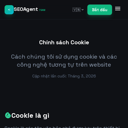
menu
SEOAgent
🇻🇳
Bắt đầu
expand_more
auto_awesome
.TEAM
Chính sách Cookie
Cách chúng tôi sử dụng cookie và các
công nghệ tương tự trên website
Cập nhật lần cuối: Tháng 3, 2026
Cookie là gì
cookie