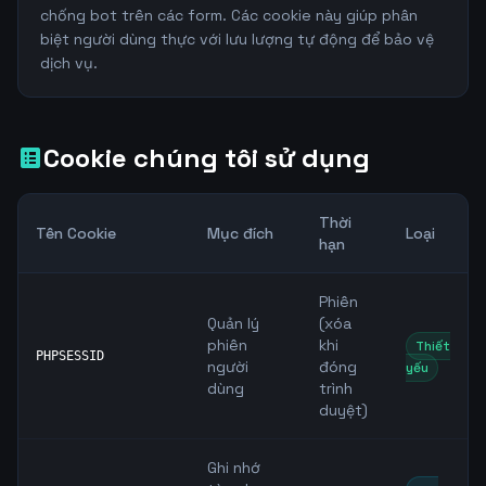
chống bot trên các form. Các cookie này giúp phân
biệt người dùng thực với lưu lượng tự động để bảo vệ
dịch vụ.
Cookie chúng tôi sử dụng
list_alt
Thời
Tên Cookie
Mục đích
Loại
hạn
Phiên
Quản lý
(xóa
phiên
khi
Thiết
PHPSESSID
người
đóng
yếu
dùng
trình
duyệt)
Ghi nhớ