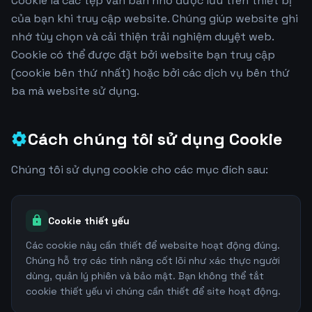
Cookie là các tệp văn bản nhỏ được lưu trên thiết bị
của bạn khi truy cập website. Chúng giúp website ghi
nhớ tùy chọn và cải thiện trải nghiệm duyệt web.
Cookie có thể được đặt bởi website bạn truy cập
(cookie bên thứ nhất) hoặc bởi các dịch vụ bên thứ
ba mà website sử dụng.
Cách chúng tôi sử dụng Cookie
settings
Chúng tôi sử dụng cookie cho các mục đích sau:
lock
Cookie thiết yếu
Các cookie này cần thiết để website hoạt động đúng.
Chúng hỗ trợ các tính năng cốt lõi như xác thực người
dùng, quản lý phiên và bảo mật. Bạn không thể tắt
cookie thiết yếu vì chúng cần thiết để site hoạt động.