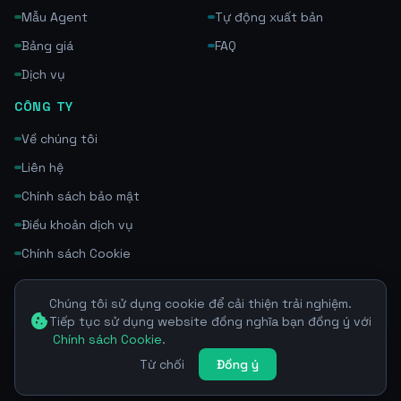
Mẫu Agent
Tự động xuất bản
Bảng giá
FAQ
Dịch vụ
CÔNG TY
Về chúng tôi
Liên hệ
Chính sách bảo mật
Điều khoản dịch vụ
Chính sách Cookie
Chúng tôi sử dụng cookie để cải thiện trải nghiệm.
cookie
Tiếp tục sử dụng website đồng nghĩa bạn đồng ý với
Chính sách Cookie
.
© 2026 SEOAgent.TEAM. Auto Team SEO Agent 24/7.
Xây dựng với
SEOAgentTeam
Từ chối
Đồng ý