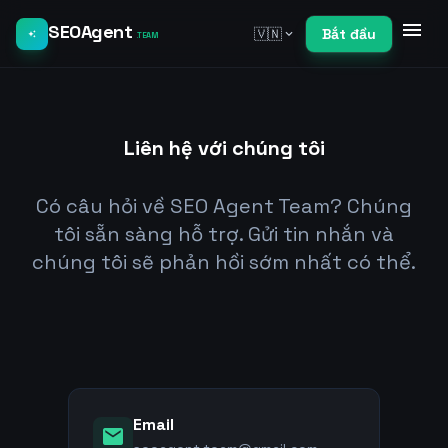
menu
SEOAgent
🇻🇳
Bắt đầu
expand_more
auto_awesome
.TEAM
Liên hệ với chúng tôi
Có câu hỏi về SEO Agent Team? Chúng
tôi sẵn sàng hỗ trợ. Gửi tin nhắn và
chúng tôi sẽ phản hồi sớm nhất có thể.
Email
mail